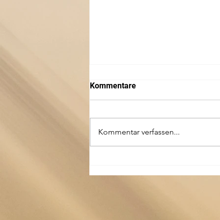
Kommentare
Kommentar verfassen...
Nachruf für einen
herausragenden
völkerverbindenden,
unermüdlichen
Musikwissenschaftler und
emphatischen Professor –