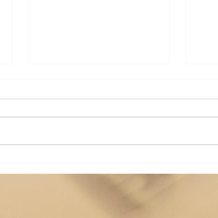
MiniOper "Die Zauberflöte"
Vorw
für Kinder erschien in "Musik
Leon
für den
ersc
Grundschulunterricht", Heft
Expl
7/2024