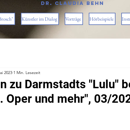
Dr. Claudia Behn
Brosch"
Künstler im Dialog
Vorträge
Hörbeispiele
Inst
ai 2023
1 Min. Lesezeit
n zu Darmstadts "Lulu" b
. Oper und mehr", 03/20