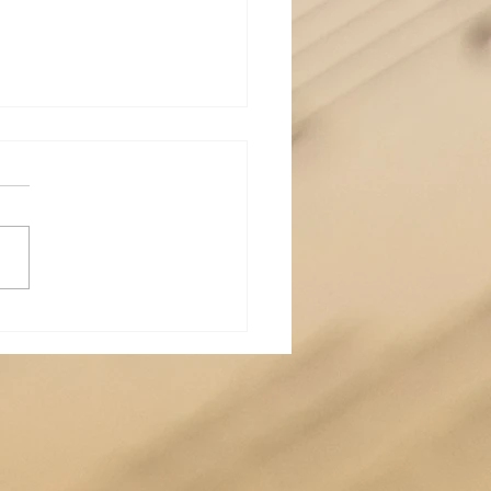
ort zu Ruggiero
cavallos "Zingari"
hien bei Mph (Opera
orer)