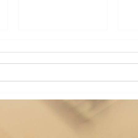
MiniOper "Die Zauberflöte"
Vorw
für Kinder erschien in "Musik
Leon
für den
ersc
Grundschulunterricht", Heft
Expl
7/2024