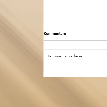
Kommentare
Kommentar verfassen...
Nachruf für einen
herausragenden
völkerverbindenden,
unermüdlichen
Musikwissenschaftler und
emphatischen Professor –
Prof. Dr. Klaus-Peter Koch
ging am 22. Juni 2026 von