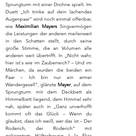
Sprungturm mit einer Drohne spielt. Im 
Duett „Ich trinke auf dein lachendes 
Augenpaar“ wird noch einmal offenbar, 
wie 
Maximilian Mayers
 Singvermögen 
die Leistungen der anderen meilenweit 
in den Schatten stellt, durch seine 
große Stimme, die an Volumen alle 
anderen weit übertrifft. In „Nicht wahr, 
hier ist`s wie im Zauberreich? – Und im 
Märchen, da wurden die beiden ein 
Paar – Ich bin nur ein armer 
Wandergesell“, glänzte 
Mayer
, auf dem 
Sprungturm mit dem Deckbett als 
Himmelbett liegend, dem Himmel sehr 
nah, später auch in „Ganz unverhofft 
kommt oft das Glück – Wenn du 
glaubst, dass ich weiß, wer das ist – Der 
Roderich, der Roderich“ mit 
gekonntem Hüftschwung á la Elvis 