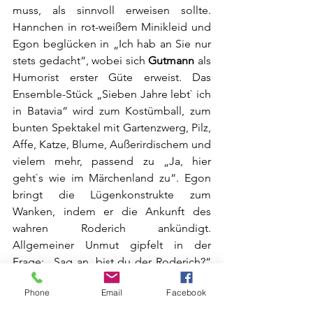
muss, als sinnvoll erweisen sollte. 
Hannchen in rot-weißem Minikleid und 
Egon beglücken in „Ich hab an Sie nur 
stets gedacht“, wobei sich 
Gutmann
 als 
Humorist erster Güte erweist. Das 
Ensemble-Stück „Sieben Jahre lebt` ich 
in Batavia“ wird zum Kostümball, zum 
bunten Spektakel mit Gartenzwerg, Pilz, 
Affe, Katze, Blume, Außerirdischem und 
vielem mehr, passend zu „Ja, hier 
geht`s wie im Märchenland zu“. Egon 
bringt die Lügenkonstrukte zum 
Wanken, indem er die Ankunft des 
wahren Roderich ankündigt. 
Allgemeiner Unmut gipfelt in der 
Frage: „Sag an, bist du der Roderich?“ 
und der Antwort des Fremden, der aber 
Phone
Email
Facebook
weiterhin seinen wahren Namen 
verschweigt: „Dein Roderich bin ich 