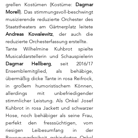
grellen Kostümen (Kostüme: 
Dagmar 
Morell
). Das stimmungsvoll-beschwingt 
musizierende reduzierte Orchester des 
Staatstheaters am Gärtnerplatz leitete 
Andreas Kowalewitz
, der auch die 
reduzierte Orchesterfassung erstellte. 
Tante Wilhelmine Kuhbrot spielte 
Musicaldarstellerin und Schauspielerin 
Dagmar Hellberg
, seit 2016/17 
Ensemblemitglied, als behäbige, 
übermäßig dicke Tante in rosa Reifrock, 
in großem humoristischem Können, 
allerdings mit unbefriedigender 
stimmlicher Leistung. Als Onkel Josef 
Kuhbrot in rosa Jackett und schwarzer 
Hose, noch behäbiger als seine Frau, 
perfekt den fresssüchtigen, vom 
riesigen Leibesumfang in der 
Bewegungsfreiheit gehinderten Onkel 