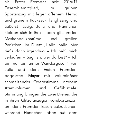
als Erster Fremder, seit 2016/17 
Ensemblemitglied, im grünen 
Sportanzug mit leger offenem Hemd 
und grünem Rucksack, langhaarig und 
äußerst lässig. Julia und Hannchen 
kleiden sich in ihre silbern glitzernden 
Maskenballkostüme und grellen 
Perücken. Im Duett „Hallo, hallo, hier 
rief`s doch irgendwo – Ich hab` mich 
verlaufen – Sag` an, wer du bist? – Ich 
bin nur ein armer Wandergesell“ von 
Julia und dem Ersten Fremden, 
begeistert 
Mayer
 mit voluminöser 
schmelzender Opernstimme, großem 
Atemvolumen und Gefühlstiefe. 
Stimmung bringen die zwei Diener, die 
in ihren Glitzeranzügen vorübertanzen, 
um dem Fremden Essen aufzutischen, 
während Hannchen oben auf dem 