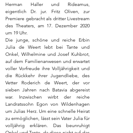
Herman Haller und Rideamus, 
eigentlich Dr. jur. Fritz Oliven, zur 
Premiere gebracht als dritter Livestream 
des Theaters, am 17. Dezember 2020 
um 19 Uhr. 
Die junge, schöne und reiche Erbin 
Julia de Weert lebt bei Tante und 
Onkel, Wilhelmine und Josef Kuhbrot, 
auf dem Familienanwesen und erwartet 
voller Vorfreude ihre Volljährigkeit und 
die Rückkehr ihrer Jugendliebe, des 
Vetter Roderich de Weert, der vor 
sieben Jahren nach Batavia abgereist 
war. Inzwischen wirbt der reiche 
Landratssohn Egon von Wildenhagen 
um Julias Herz. Um eine schnelle Heirat 
zu ermöglichen, lässt sein Vater Julia für 
volljährig erklären. Das beunruhigt 
Onkel und Tante, da diese nicht auf das 